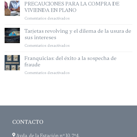
PRECAUCIONES PARA LA COMPRA DE
VIVIENDA EN PLANO
Comentarios desactivados
en
PRECAUCIONES
Tarjetas revolving y el dilema de la usura de
PARA
sus intereses
LA
COMPRA
Comentarios desactivados
en
DE
Tarjetas
VIVIENDA
Franquicias: del éxito a la sospecha de
revolving
EN
fraude
y
PLANO
el
Comentarios desactivados
en
dilema
Franquicias:
de
del
la
éxito
usura
a
de
la
sus
sospecha
intereses
de
CONTACTO
fraude
Avda. de la Estación nº 10, 7º4,