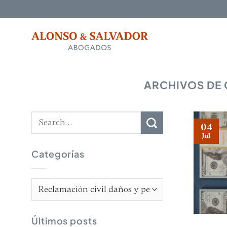
Saltar
al
contenido
ARCHIVOS DE
04
Jul
Categorías
Categorías
Últimos posts