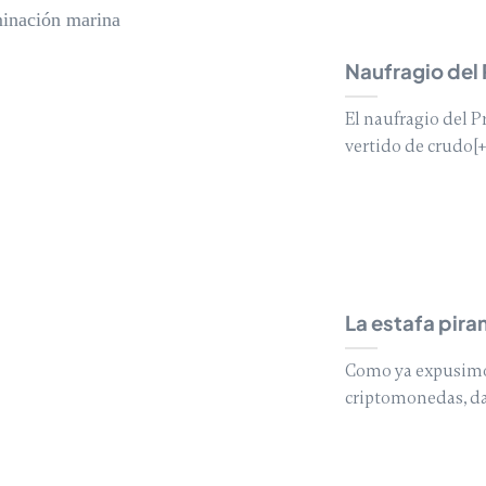
Naufragio del
El naufragio del P
vertido de crudo[+
La estafa piram
Como ya expusimos 
criptomonedas, da