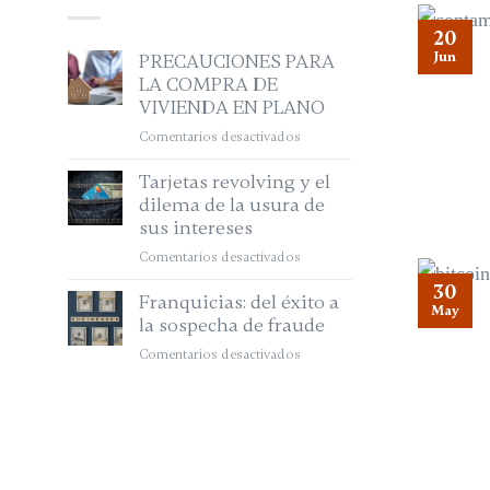
20
Jun
PRECAUCIONES PARA
LA COMPRA DE
VIVIENDA EN PLANO
Comentarios desactivados
en
PRECAUCIONES
Tarjetas revolving y el
PARA
dilema de la usura de
LA
sus intereses
COMPRA
DE
Comentarios desactivados
en
VIVIENDA
Tarjetas
30
EN
Franquicias: del éxito a
revolving
May
PLANO
la sospecha de fraude
y
el
Comentarios desactivados
en
dilema
Franquicias:
de
del
la
éxito
usura
a
de
la
sus
sospecha