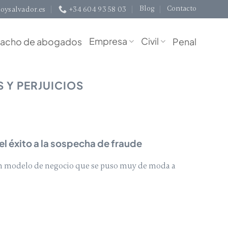
Blog
Contacto
oysalvador.es
+34 604 93 58 03
Empresa
Civil
acho de abogados
Penal
 Y PERJUICIOS
el éxito a la sospecha de fraude
un modelo de negocio que se puso muy de moda a