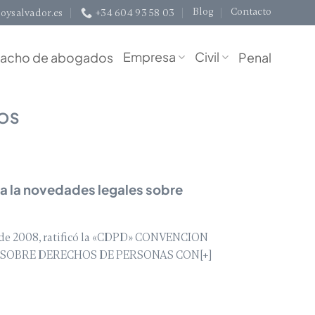
Blog
Contacto
oysalvador.es
+34 604 93 58 03
Empresa
Civil
acho de abogados
Penal
OS
a la novedades legales sobre
 de 2008, ratificó la «CDPD» CONVENCION
SOBRE DERECHOS DE PERSONAS CON[+]