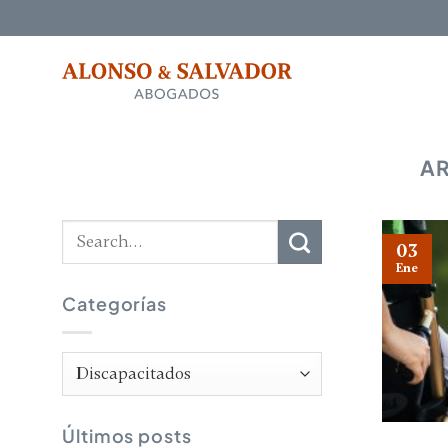
Saltar
al
contenido
A
03
Ene
Categorías
Categorías
Últimos posts