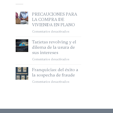
PRECAUCIONES PARA
LA COMPRA DE
VIVIENDA EN PLANO
Comentarios desactivados
en
PRECAUCIONES
Tarjetas revolving y el
PARA
dilema de la usura de
LA
sus intereses
COMPRA
DE
Comentarios desactivados
en
VIVIENDA
Tarjetas
EN
Franquicias: del éxito a
revolving
PLANO
la sospecha de fraude
y
el
Comentarios desactivados
en
dilema
Franquicias:
de
del
la
éxito
usura
a
de
la
sus
sospecha