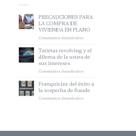
PRECAUCIONES PARA
LA COMPRA DE
VIVIENDA EN PLANO
Comentarios desactivados
en
PRECAUCIONES
Tarjetas revolving y el
PARA
dilema de la usura de
LA
sus intereses
COMPRA
DE
Comentarios desactivados
en
VIVIENDA
Tarjetas
EN
Franquicias: del éxito a
revolving
PLANO
la sospecha de fraude
y
el
Comentarios desactivados
en
dilema
Franquicias:
de
del
la
éxito
usura
a
de
la
sus
sospecha