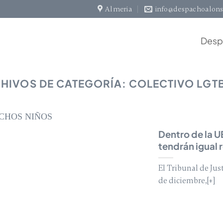
Almeria
info@despachoalons
Desp
HIVOS DE CATEGORÍA:
COLECTIVO LGT
Dentro de la U
tendrán igual
El Tribunal de Jus
de diciembre,[+]