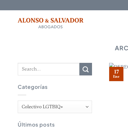
Saltar
al
contenido
ARC
17
Ene
Categorías
Categorías
Últimos posts