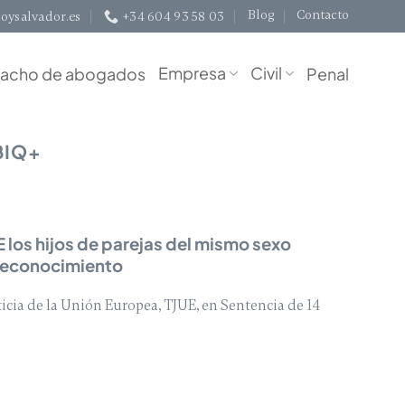
Blog
Contacto
oysalvador.es
+34 604 93 58 03
Empresa
Civil
acho de abogados
Penal
BIQ+
E los hijos de parejas del mismo sexo
 reconocimiento
ticia de la Unión Europea, TJUE, en Sentencia de 14